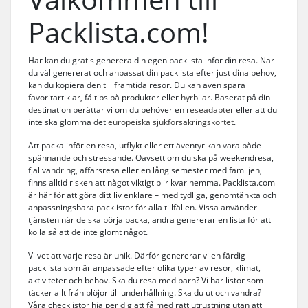
Packlista.com!
Här kan du gratis generera din egen packlista inför din resa. När
du väl genererat och anpassat din packlista efter just dina behov,
kan du kopiera den till framtida resor. Du kan även spara
favoritartiklar, få tips på produkter eller
hyrbilar
. Baserat på din
destination berättar vi om du behöver en
reseadapter
eller att du
inte ska glömma det
europeiska sjukförsäkringskortet
.
Att packa inför en resa, utflykt eller ett äventyr kan vara både
spännande och stressande. Oavsett om du ska på weekendresa,
fjällvandring, affärsresa eller en lång semester med familjen,
finns alltid risken att något viktigt blir kvar hemma. Packlista.com
är här för att göra ditt liv enklare – med tydliga, genomtänkta och
anpassningsbara packlistor för alla tillfällen. Vissa använder
tjänsten när de ska börja packa, andra genererar en lista för att
kolla så att de inte glömt något.
Vi vet att varje resa är unik. Därför genererar vi en färdig
packlista som är anpassade efter olika typer av resor, klimat,
aktiviteter och behov. Ska du resa med barn? Vi har listor som
täcker allt från blöjor till underhållning. Ska du ut och vandra?
Våra checklistor hjälper dig att få med rätt utrustning utan att