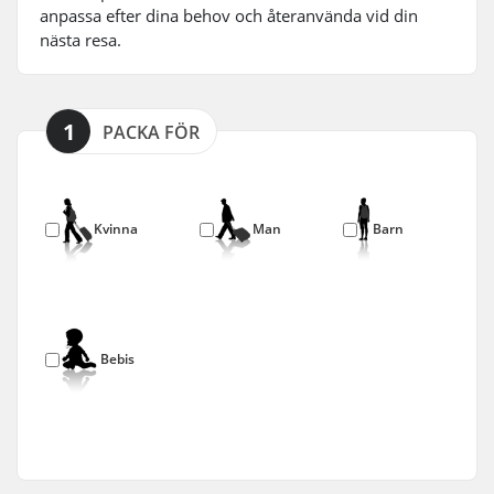
anpassa efter dina behov och återanvända vid din
nästa resa.
1
PACKA FÖR
Kvinna
Man
Barn
Bebis