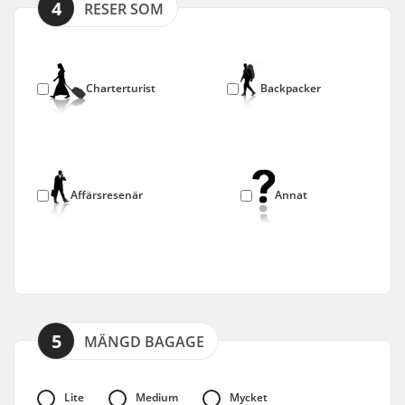
4
RESER SOM
Charterturist
Backpacker
Affärsresenär
Annat
5
MÄNGD BAGAGE
Lite
Medium
Mycket