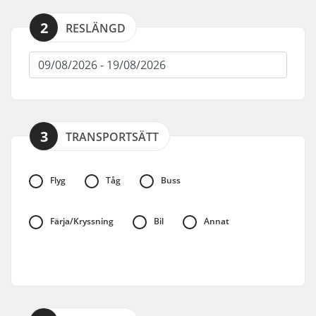
2
RESLÄNGD
3
TRANSPORTSÄTT
Flyg
Tåg
Buss
Färja/Kryssning
Bil
Annat