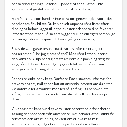
packa onödigt tungt. Reser du i jobbet? Vi ser till att du inte
glömmer viktiga dokument eller teknisk utrustning.
Men Packlista.com handlar inte bara om genererade listor – det
handlar om flexibilitet. Du kan enkelt anpassa våra listor efter
dina egna behov, lägga till egna punkter och spara dina favoriter
inför framtida resor. På så sätt bygger du upp din egen personliga
packningsrutin som sparar tid varje gång du ska iväg.
En av de vanligaste orsakerna till stress inför resor är just
osäkerheten: “Har jag glömt något?” Med våra listor slipper du
den känslan. Vi hjälper dig att strukturera din packning steg för
steg, så att du kan känna dig trygg och fokusera på det som
verkligen betyder något – att njuta av din resa.
För oss är enkelhet viktigt. Därför är Packlista.com utformat för
att vara snabbt, tydligt och lätt att använda, oavsett om du sitter
vid datorn eller använder mobilen på språng. Du behöver inte
krångla med appar eller konton om du inte vill – du kan börja
direkt.
Vi uppdaterar kontinuerligt våra listor baserat på erfarenheter,
säsong och feedback från användare. Det betyder att du alltid får
relevanta och aktuella tips, oavsett om du ska resa mitt i
sommaren eller ge dig ut i vinterkyla. Dessutom hittar du